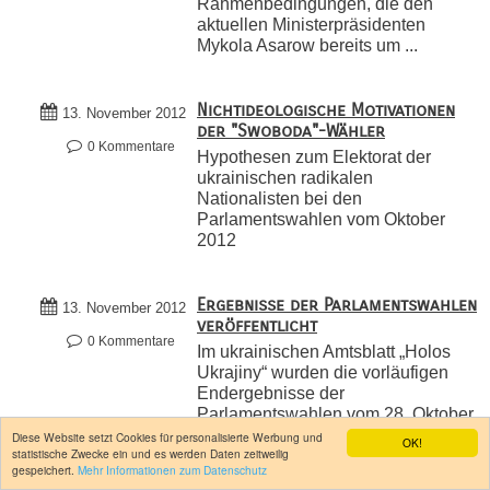
Rahmenbedingungen, die den
aktuellen Ministerpräsidenten
Mykola Asarow bereits um ...
Nichtideologische Motivationen
13. November 2012
der "Swoboda"-Wähler
0 Kommentare
Hypothesen zum Elektorat der
ukrainischen radikalen
Nationalisten bei den
Parlamentswahlen vom Oktober
2012
Ergebnisse der Parlamentswahlen
13. November 2012
veröffentlicht
0 Kommentare
Im ukrainischen Amtsblatt „Holos
Ukrajiny“ wurden die vorläufigen
Endergebnisse der
Parlamentswahlen vom 28. Oktober
veröffentlicht. Die Wahlbeteiligung
Diese Website setzt Cookies für personalisierte Werbung und
OK!
statistische Zwecke ein und es werden Daten zeitweilig
lag der amtlichen ...
gespeichert.
Mehr Informationen zum Datenschutz