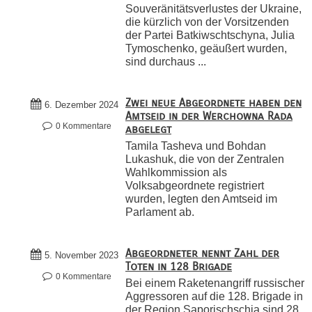
Souveränitätsverlustes der Ukraine,
die kürzlich von der Vorsitzenden
der Partei Batkiwschtschyna, Julia
Tymoschenko, geäußert wurden,
sind durchaus ...
Zwei neue Abgeordnete haben den
6. Dezember 2024
Amtseid in der Werchowna Rada
0 Kommentare
abgelegt
Tamila Tasheva und Bohdan
Lukashuk, die von der Zentralen
Wahlkommission als
Volksabgeordnete registriert
wurden, legten den Amtseid im
Parlament ab.
Abgeordneter nennt Zahl der
5. November 2023
Toten in 128 Brigade
0 Kommentare
Bei einem Raketenangriff russischer
Aggressoren auf die 128. Brigade in
der Region Saporischschja sind 28